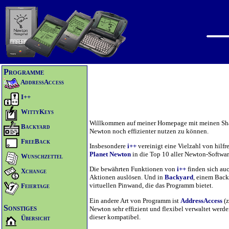
Programme
AddressAccess
I++
WittyKeys
Willkommen auf meiner Homepage mit meinen Shar
Backyard
Newton noch effizienter nutzen zu können.
FreeBack
Insbesondere
i++
vereinigt eine Vielzahl von hilf
Planet Newton
in die Top 10 aller Newton-Softw
Wunschzettel
Die bewährten Funktionen von
i++
finden sich au
Xchange
Aktionen auslösen. Und in
Backyard
, einem Back
virtuellen Pinwand, die das Programm bietet.
Feiertage
Ein andere Art von Programm ist
AddressAccess
(z
Sonstiges
Newton sehr effizient und flexibel verwaltet werd
dieser kompatibel.
Übersicht